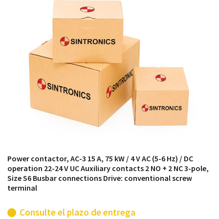
módulos antiguos a un alto nivel técnico o sustitución
de módulos descontinuados por módulos del propio
almacén.
Power contactor, AC-3 15 A, 75 kW / 4 V AC (5-6 Hz) / DC
operation 22-24 V UC Auxiliary contacts 2 NO + 2 NC 3-pole,
Size S6 Busbar connections Drive: conventional screw
terminal
Consulte el plazo de entrega