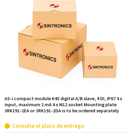
módulos antiguos a un alto nivel técnico o sustitución
de módulos descontinuados por módulos del propio
almacén.
AS-i compact module K45 digital A/B slave, 4 DI, IP67 4 x
input, maximum 2 mA 4 x M12 socket Mounting plate
3RK191-2EA or 3RK191-2DA is to be ordered separately
Consulte el plazo de entrega