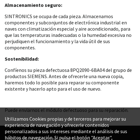
Almacenamiento seguro:
SINTRONICS se ocupa de cada pieza. Almacenamos
componentes y subconjuntos de electrónica industrial en
naves con climatización especial y aire acondicionado, para
que las temperaturas inadecuadas o la humedad excesiva no
perjudiquen el funcionamiento y la vida útil de sus
componentes.
Sostenibilidad:
Confíenos su pieza defectuosa 8PQ2090-6BA04 del grupo de
productos SIEMENS. Antes de ofrecerle una nueva copia,
haremos todo lo posible para reparar su componente
existente y hacerlo apto para el uso de nuevo.
Puede enviarnos el módulo defectuoso para su reparación.
Utilizamos Cookies propias y de terceros para mejorar su
experiencia de navegación y ofrecerle contenidos
personalizados a sus intereses mediante el análisis de sus
hábitos de navegación. Si pulsa el botón "Aceptar",
© SINTRONICS GmbH 2008 – 2026. All rights reserved.