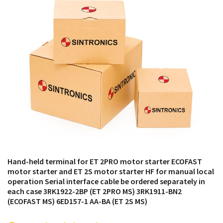
módulos antiguos a un alto nivel técnico o sustitución
de módulos descontinuados por módulos del propio
almacén.
Hand-held terminal for ET 2PRO motor starter ECOFAST
motor starter and ET 2S motor starter HF for manual local
operation Serial interface cable be ordered separately in
each case 3RK1922-2BP (ET 2PRO MS) 3RK1911-BN2
(ECOFAST MS) 6ED157-1 AA-BA (ET 2S MS)