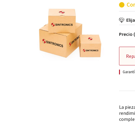
Con
Elij
Precio 
Rep
Garantí
La piez
rendimi
comple