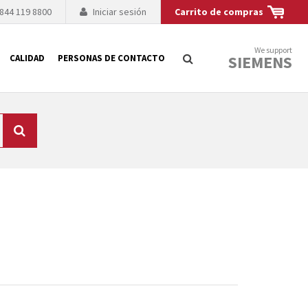
 844 119 8800
Iniciar sesión
Carrito de compras
We support
SIEMENS
CALIDAD
PERSONAS DE CONTACTO
Búsqueda
logía de sus
to. El fabricante
es posible debido a
 técnico o sustitución