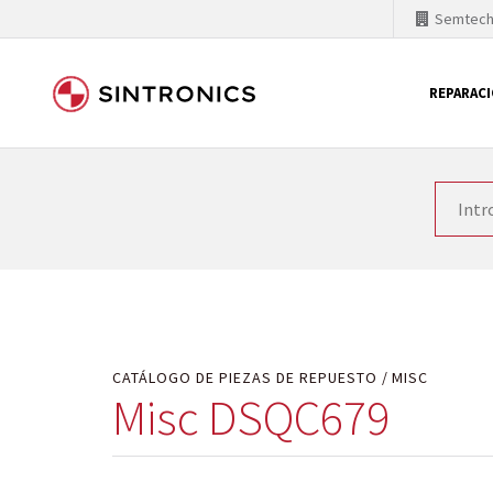
Semtec
REPARAC
Nuestra colaboración con
Como líder mundial en tecnología de automatizaci
productos. Por ese motivo, el tiempo en el que se 
quiere introducir nuevos productos en el mercado y
motivos económicos o técnicos. SINTRONICS es un s
de módulos descontinuados por módulos del propi
CATÁLOGO DE PIEZAS DE REPUESTO
MISC
Misc DSQC679