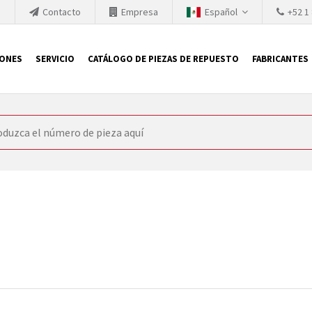
h
Contacto
Empresa
Español
+52 1
IONES
SERVICIO
CATÁLOGO DE PIEZAS DE REPUESTO
FABRICANTES
 SIEMENS
ón, SIEMENS se ve obligada a actualizar constantemente la tecno
retiran los productos consolidados del mercado es cada vez más cor
 sustituir los módulos descontinuados. En algunos casos, esto no 
ocio que le ofrece reparación de módulos antiguos a un alto nivel
o almacén.