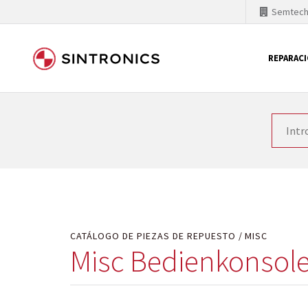
Semtec
REPARAC
Nuestra colaboración con
Como líder mundial en tecnología de automatizaci
productos. Por ese motivo, el tiempo en el que se 
quiere introducir nuevos productos en el mercado y
motivos económicos o técnicos. SINTRONICS es un s
de módulos descontinuados por módulos del propi
CATÁLOGO DE PIEZAS DE REPUESTO
MISC
Misc Bedienkonsol