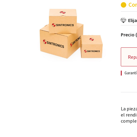
Con
Elij
Precio 
Rep
Garantí
La piez
el rend
comple