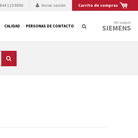
 844 119 8800
Iniciar sesión
Carrito de compras
We support
SIEMENS
CALIDAD
PERSONAS DE CONTACTO
Búsqueda
logía de sus
to. El fabricante
es posible debido a
 técnico o sustitución