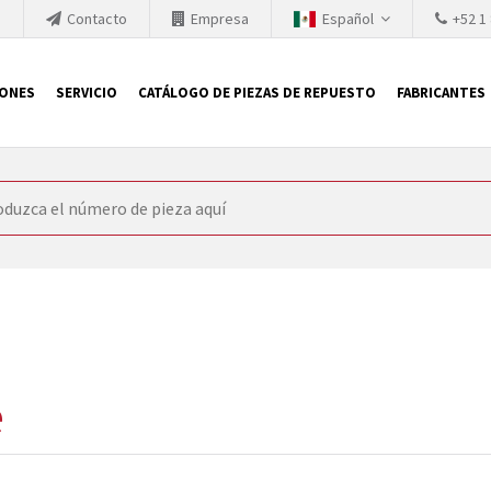
h
Contacto
Empresa
Español
+52 1
IONES
SERVICIO
CATÁLOGO DE PIEZAS DE REPUESTO
FABRICANTES
 SIEMENS
ón, SIEMENS se ve obligada a actualizar constantemente la tecno
retiran los productos consolidados del mercado es cada vez más cor
 sustituir los módulos descontinuados. En algunos casos, esto no 
ocio que le ofrece reparación de módulos antiguos a un alto nivel
o almacén.
e