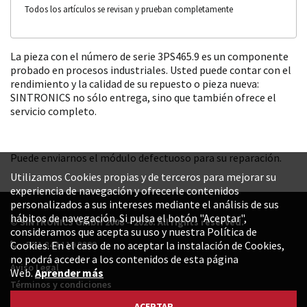
Todos los artículos se revisan y prueban completamente
La pieza con el número de serie 3PS465.9 es un componente
probado en procesos industriales. Usted puede contar con el
rendimiento y la calidad de su repuesto o pieza nueva:
SINTRONICS no sólo entrega, sino que también ofrece el
servicio completo.
Puede enviarnos el módulo defectuoso para su reparación.
Utilizamos Cookies propias y de terceros para mejorar su
experiencia de navegación y ofrecerle contenidos
personalizados a sus intereses mediante el análisis de sus
hábitos de navegación. Si pulsa el botón "Aceptar",
© SINTRONICS GmbH 2008 – 2026. All rights reserved.
consideramos que acepta su uso y nuestra Política de
+52 1 844 119 8800
Cookies. En el caso de no aceptar la instalación de Cookies,
no podrá acceder a los contenidos de esta página
Aviso Legal
Web.
Aprender más
Términos y condiciones
Política de privacidad
ACEPTAR