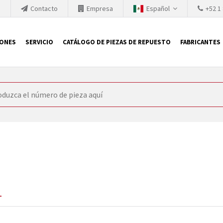
h
Contacto
Empresa
Español
+52 1
IONES
SERVICIO
CATÁLOGO DE PIEZAS DE REPUESTO
FABRICANTES
 SIEMENS
ón, SIEMENS se ve obligada a actualizar constantemente la tecno
retiran los productos consolidados del mercado es cada vez más cor
 sustituir los módulos descontinuados. En algunos casos, esto no 
ocio que le ofrece reparación de módulos antiguos a un alto nivel
o almacén.
1