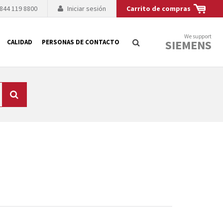
 844 119 8800
Iniciar sesión
Carrito de compras
We support
SIEMENS
CALIDAD
PERSONAS DE CONTACTO
Búsqueda
logía de sus
to. El fabricante
es posible debido a
 técnico o sustitución