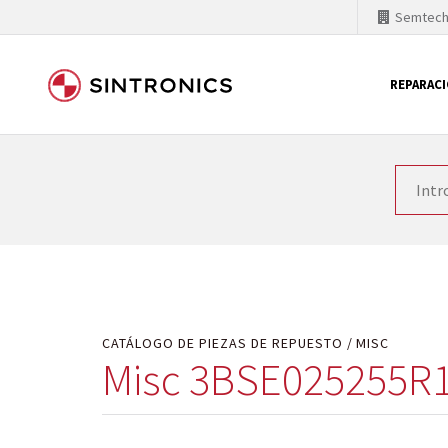
Semtec
REPARAC
Nuestra colaboración con
Como líder mundial en tecnología de automatizaci
productos. Por ese motivo, el tiempo en el que se 
quiere introducir nuevos productos en el mercado y
motivos económicos o técnicos. SINTRONICS es un s
de módulos descontinuados por módulos del propi
CATÁLOGO DE PIEZAS DE REPUESTO
MISC
Misc 3BSE025255R