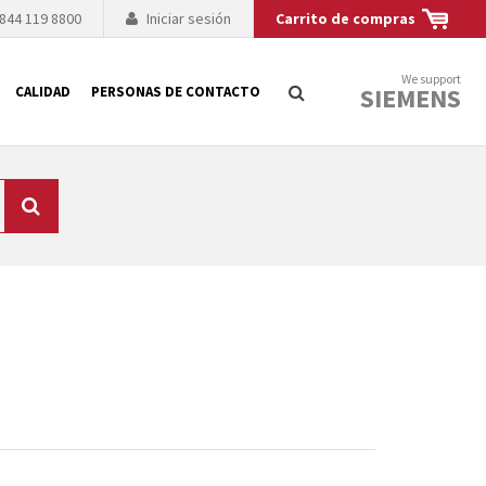
 844 119 8800
Iniciar sesión
Carrito de compras
We support
SIEMENS
CALIDAD
PERSONAS DE CONTACTO
Búsqueda
logía de sus
to. El fabricante
es posible debido a
 técnico o sustitución