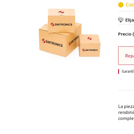
Con
Elij
Precio 
Rep
Garantí
La piez
rendimi
comple