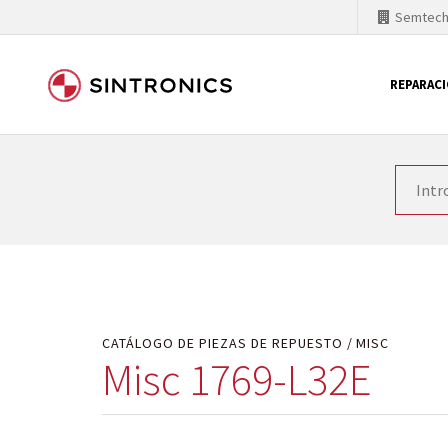
Semtec
REPARAC
Nuestra colaboración con
Como líder mundial en tecnología de automatizaci
productos. Por ese motivo, el tiempo en el que se 
quiere introducir nuevos productos en el mercado y
motivos económicos o técnicos. SINTRONICS es un s
de módulos descontinuados por módulos del propi
CATÁLOGO DE PIEZAS DE REPUESTO
MISC
Misc 1769-L32E