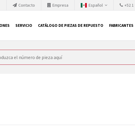
h
Contacto
Empresa
Español
+52 1
IONES
SERVICIO
CATÁLOGO DE PIEZAS DE REPUESTO
FABRICANTES
 SIEMENS
ón, SIEMENS se ve obligada a actualizar constantemente la tecno
retiran los productos consolidados del mercado es cada vez más cor
 sustituir los módulos descontinuados. En algunos casos, esto no 
ocio que le ofrece reparación de módulos antiguos a un alto nivel
o almacén.