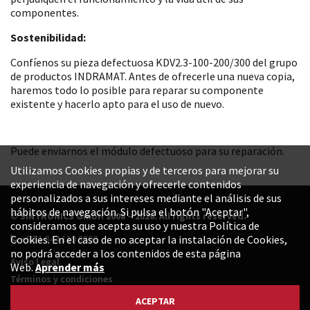
componentes.
Sostenibilidad:
Confíenos su pieza defectuosa KDV2.3-100-200/300 del grupo
de productos INDRAMAT. Antes de ofrecerle una nueva copia,
haremos todo lo posible para reparar su componente
existente y hacerlo apto para el uso de nuevo.
Puede enviarnos el módulo defectuoso para su reparación.
Utilizamos Cookies propias y de terceros para mejorar su
experiencia de navegación y ofrecerle contenidos
personalizados a sus intereses mediante el análisis de sus
hábitos de navegación. Si pulsa el botón "Aceptar",
© SINTRONICS GmbH 2008 – 2026. All rights reserved.
consideramos que acepta su uso y nuestra Política de
+52 1 844 119 8800
Cookies. En el caso de no aceptar la instalación de Cookies,
no podrá acceder a los contenidos de esta página
Aviso Legal
Web.
Aprender más
Términos y condiciones
Política de privacidad
ACEPTAR