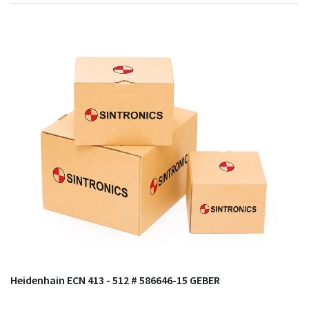
módulos antiguos a un alto nivel técnico o sustitución
de módulos descontinuados por módulos del propio
almacén.
Heidenhain ECN 413 - 512 # 586646-15 GEBER