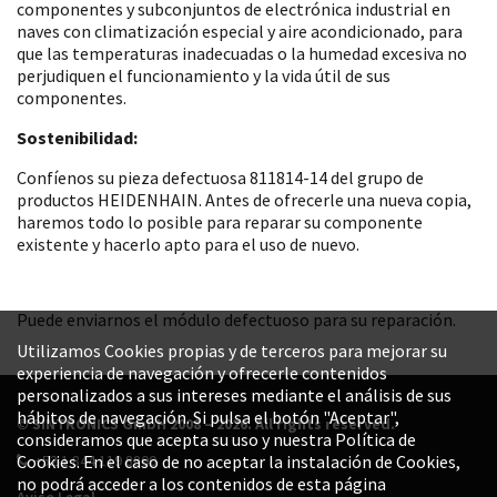
componentes y subconjuntos de electrónica industrial en
naves con climatización especial y aire acondicionado, para
que las temperaturas inadecuadas o la humedad excesiva no
perjudiquen el funcionamiento y la vida útil de sus
componentes.
Sostenibilidad:
Confíenos su pieza defectuosa 811814-14 del grupo de
productos HEIDENHAIN. Antes de ofrecerle una nueva copia,
haremos todo lo posible para reparar su componente
existente y hacerlo apto para el uso de nuevo.
Puede enviarnos el módulo defectuoso para su reparación.
Utilizamos Cookies propias y de terceros para mejorar su
experiencia de navegación y ofrecerle contenidos
personalizados a sus intereses mediante el análisis de sus
hábitos de navegación. Si pulsa el botón "Aceptar",
© SINTRONICS GmbH 2008 – 2026. All rights reserved.
consideramos que acepta su uso y nuestra Política de
+52 1 844 119 8800
Cookies. En el caso de no aceptar la instalación de Cookies,
no podrá acceder a los contenidos de esta página
Aviso Legal