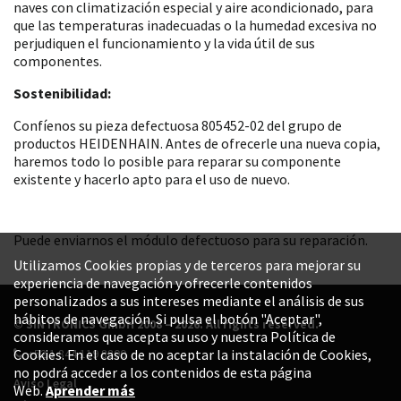
naves con climatización especial y aire acondicionado, para
que las temperaturas inadecuadas o la humedad excesiva no
perjudiquen el funcionamiento y la vida útil de sus
componentes.
Sostenibilidad:
Confíenos su pieza defectuosa 805452-02 del grupo de
productos HEIDENHAIN. Antes de ofrecerle una nueva copia,
haremos todo lo posible para reparar su componente
existente y hacerlo apto para el uso de nuevo.
Puede enviarnos el módulo defectuoso para su reparación.
Utilizamos Cookies propias y de terceros para mejorar su
experiencia de navegación y ofrecerle contenidos
personalizados a sus intereses mediante el análisis de sus
hábitos de navegación. Si pulsa el botón "Aceptar",
© SINTRONICS GmbH 2008 – 2026. All rights reserved.
consideramos que acepta su uso y nuestra Política de
+52 1 844 119 8800
Cookies. En el caso de no aceptar la instalación de Cookies,
no podrá acceder a los contenidos de esta página
Aviso Legal
Web.
Aprender más