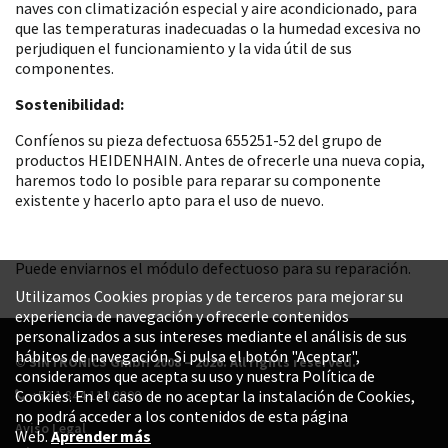
naves con climatización especial y aire acondicionado, para
que las temperaturas inadecuadas o la humedad excesiva no
perjudiquen el funcionamiento y la vida útil de sus
componentes.
Sostenibilidad:
Confíenos su pieza defectuosa 655251-52 del grupo de
productos HEIDENHAIN. Antes de ofrecerle una nueva copia,
haremos todo lo posible para reparar su componente
existente y hacerlo apto para el uso de nuevo.
Puede enviarnos el módulo defectuoso para su reparación.
Utilizamos Cookies propias y de terceros para mejorar su
experiencia de navegación y ofrecerle contenidos
personalizados a sus intereses mediante el análisis de sus
hábitos de navegación. Si pulsa el botón "Aceptar",
© SINTRONICS GmbH 2008 – 2026. All rights reserved.
consideramos que acepta su uso y nuestra Política de
+52 1 844 119 8800
Cookies. En el caso de no aceptar la instalación de Cookies,
no podrá acceder a los contenidos de esta página
Aviso Legal
Web.
Aprender más