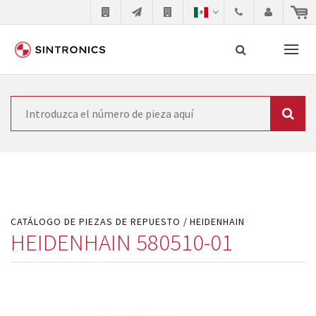
Nuestra colaboración con
Búsqueda
SIEMENS
Como líder mundial en tecnología de automatización,
SIEMENS se ve obligada a actualizar constantemente la
tecnología de sus productos. Por ese motivo, el tiempo
CATÁLOGO DE PIEZAS DE REPUESTO
HEIDENHAIN
en el que se retiran los productos consolidados del
HEIDENHAIN 580510-01
mercado es cada vez más corto. El fabricante quiere
introducir nuevos productos en el mercado y sustituir
los módulos descontinuados. En algunos casos, esto no
es posible debido a motivos económicos o técnicos.
SINTRONICS es un socio que le ofrece reparación de