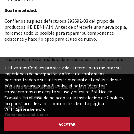
Sostenibilidad:
Confíenos su pieza defectuosa 393692-03 del grupo de
productos HEIDENHAIN. Antes de ofrecerle una nueva copia,
haremos todo lo posible para reparar su componente
existente y hacerlo apto para el uso de nuevo.
Puede enviarnos el módulo defectuoso para su reparación.
Utilizamos Cookies propias y de terceros para mejorar su
experiencia de navegación y ofrecerle contenidos
personalizados a sus intereses mediante el análisis de sus
hábitos de navegación. Si pulsa el botón "Aceptar",
© SINTRONICS GmbH 2008 – 2026. All rights reserved.
consideramos que acepta su uso y nuestra Política de
+52 1 844 119 8800
Cookies. En el caso de no aceptar la instalación de Cookies,
no podrá acceder a los contenidos de esta página
Aviso Legal
Web.
Aprender más
Términos y condiciones
Política de privacidad
ACEPTAR