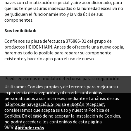
naves con climatización especial y aire acondicionado, para
que las temperaturas inadecuadas o la humedad excesiva no
perjudiquen el funcionamiento y la vida útil de sus
componentes.
Sostenibilidad:
Confíenos su pieza defectuosa 376886-31 del grupo de
productos HEIDENHAIN. Antes de ofrecerle una nueva copia,
haremos todo lo posible para reparar su componente
existente y hacerlo apto para el uso de nuevo.
Puede enviarnos el módulo defectuoso para su reparación.
Utilizamos Cookies propias y de terceros para mejorar su
experiencia de navegación y ofrecerle contenidos
personalizados a sus intereses mediante el análisis de sus
hábitos de navegación. Si pulsa el botón "Aceptar",
© SINTRONICS GmbH 2008 – 2026. All rights reserved.
consideramos que acepta su uso y nuestra Política de
+52 1 844 119 8800
Cookies. En el caso de no aceptar la instalación de Cookies,
no podrá acceder a los contenidos de esta página
Aviso Legal
Web.
Aprender más