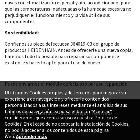
naves con climatización especial y aire acondicionado, para
que las temperaturas inadecuadas o la humedad excesiva no
perjudiquen el funcionamiento y la vida útil de sus
componentes.
Sostenibilidad:
Confíenos su pieza defectuosa 364019-03 del grupo de
productos HEIDENHAIN. Antes de ofrecerle una nueva copia,
haremos todo lo posible para reparar su componente
existente y hacerlo apto para el uso de nuevo.
Puede enviarnos el módulo defectuoso para su reparación.
Utilizamos Cookies propias y de terceros para mejorar su
experiencia de navegación y ofrecerle contenidos
personalizados a sus intereses mediante el análisis de sus
hábitos de navegación. Si pulsa el botón "Aceptar",
© SINTRONICS GmbH 2008 – 2026. All rights reserved.
consideramos que acepta su uso y nuestra Política de
+52 1 844 119 8800
Cookies. En el caso de no aceptar la instalación de Cookies,
no podrá acceder a los contenidos de esta página
Aviso Legal
Web.
Aprender más