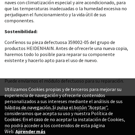
naves con climatización especial y aire acondicionado, para
que las temperaturas inadecuadas o la humedad excesiva no
perjudiquen el funcionamiento y la vida útil de sus
componentes.
Sostenibilidad:
Confíenos su pieza defectuosa 359002-05 del grupo de
productos HEIDENHAIN. Antes de ofrecerle una nueva copia,
haremos todo lo posible para reparar su componente
existente y hacerlo apto para el uso de nuevo.
Puede enviarnos el módulo defectuoso para su reparación.
Utilizamos Cookies propias y de terceros para mejorar su
experiencia de navegación y ofrecerle contenidos
personalizados a sus intereses mediante el análisis de sus
hábitos de navegación. Si pulsa el botón "Aceptar",
© SINTRONICS GmbH 2008 – 2026. All rights reserved.
consideramos que acepta su uso y nuestra Política de
+52 1 844 119 8800
Cookies. En el caso de no aceptar la instalación de Cookies,
no podrá acceder a los contenidos de esta página
Aviso Legal
Web.
Aprender más