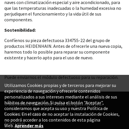
naves con climatización especial y aire acondicionado, para
que las temperaturas inadecuadas o la humedad excesiva no
perjudiquen el funcionamiento y la vida útil de sus
componentes.
Sostenibilidad:
Confíenos su pieza defectuosa 334755-22 del grupo de
productos HEIDENHAIN. Antes de ofrecerle una nueva copia,
haremos todo lo posible para reparar su componente
existente y hacerlo apto para el uso de nuevo.
Puede enviarnos el módulo defectuoso para su reparación.
Utilizamos Cookies propias y de terceros para mejorar su
experiencia de navegación y ofrecerle contenidos
personalizados a sus intereses mediante el análisis de sus
hábitos de navegación. Si pulsa el botón "Aceptar",
© SINTRONICS GmbH 2008 – 2026. All rights reserved.
consideramos que acepta su uso y nuestra Política de
+52 1 844 119 8800
Cookies. En el caso de no aceptar la instalación de Cookies,
no podrá acceder a los contenidos de esta página
Aviso Legal
Web.
Aprender más