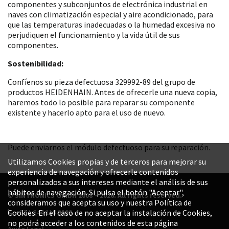
componentes y subconjuntos de electrónica industrial en
naves con climatización especial y aire acondicionado, para
que las temperaturas inadecuadas o la humedad excesiva no
perjudiquen el funcionamiento y la vida útil de sus
componentes.
Sostenibilidad:
Confíenos su pieza defectuosa 329992-89 del grupo de
productos HEIDENHAIN. Antes de ofrecerle una nueva copia,
haremos todo lo posible para reparar su componente
existente y hacerlo apto para el uso de nuevo.
Puede enviarnos el módulo defectuoso para su reparación.
Utilizamos Cookies propias y de terceros para mejorar su
experiencia de navegación y ofrecerle contenidos
personalizados a sus intereses mediante el análisis de sus
hábitos de navegación. Si pulsa el botón "Aceptar",
© SINTRONICS GmbH 2008 – 2026. All rights reserved.
consideramos que acepta su uso y nuestra Política de
+52 1 844 119 8800
Cookies. En el caso de no aceptar la instalación de Cookies,
no podrá acceder a los contenidos de esta página
Aviso Legal