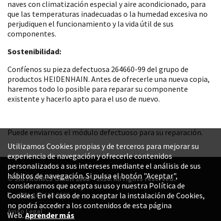
naves con climatización especial y aire acondicionado, para
que las temperaturas inadecuadas o la humedad excesiva no
perjudiquen el funcionamiento y la vida útil de sus
componentes.
Sostenibilidad:
Confíenos su pieza defectuosa 264660-99 del grupo de
productos HEIDENHAIN. Antes de ofrecerle una nueva copia,
haremos todo lo posible para reparar su componente
existente y hacerlo apto para el uso de nuevo.
Puede enviarnos el módulo defectuoso para su reparación.
Utilizamos Cookies propias y de terceros para mejorar su
experiencia de navegación y ofrecerle contenidos
personalizados a sus intereses mediante el análisis de sus
hábitos de navegación. Si pulsa el botón "Aceptar",
© SINTRONICS GmbH 2008 – 2026. All rights reserved.
consideramos que acepta su uso y nuestra Política de
+52 1 844 119 8800
Cookies. En el caso de no aceptar la instalación de Cookies,
no podrá acceder a los contenidos de esta página
Aviso Legal
Web.
Aprender más