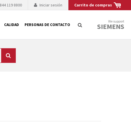
 844 119 8800
Iniciar sesión
Carrito de compras
We support
SIEMENS
CALIDAD
PERSONAS DE CONTACTO
Búsqueda
logía de sus
to. El fabricante
es posible debido a
 técnico o sustitución