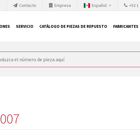
h
Contacto
Empresa
Español
+52 1
IONES
SERVICIO
CATÁLOGO DE PIEZAS DE REPUESTO
FABRICANTES
 SIEMENS
ón, SIEMENS se ve obligada a actualizar constantemente la tecno
retiran los productos consolidados del mercado es cada vez más cor
 sustituir los módulos descontinuados. En algunos casos, esto no 
ocio que le ofrece reparación de módulos antiguos a un alto nivel
o almacén.
0007