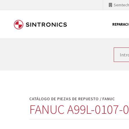
Semtec
REPARAC
Nuestra colaboración con
Como líder mundial en tecnología de automatizaci
productos. Por ese motivo, el tiempo en el que se 
quiere introducir nuevos productos en el mercado y
motivos económicos o técnicos. SINTRONICS es un s
de módulos descontinuados por módulos del propi
CATÁLOGO DE PIEZAS DE REPUESTO
FANUC
FANUC A99L-0107-