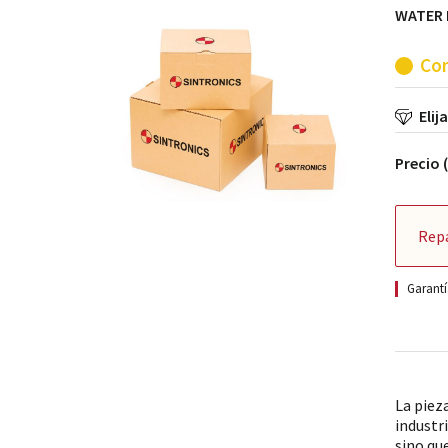
WATER 
Con
Elij
Precio 
Rep
Garantí
La piez
industr
sino qu