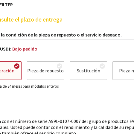
FILTER
sulte el plazo de entrega
a la condición de la pieza de repuesto o el servicio deseado.
(USD):
Bajo pedido
aración
Pieza de repuesto
Sustitución
Pieza 
a de 24 meses para módulos enteros.
a con el número de serie A99L-0107-0007 del grupo de productos
iales. Usted puede contar con el rendimiento y la calidad de su re
e también ofrece el servicio completo.