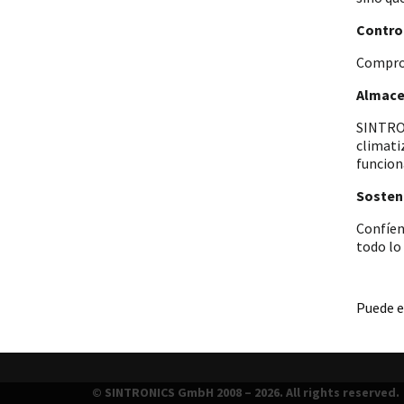
Control
Comprob
Almace
SINTRON
climati
funcion
Sosteni
Confíen
todo lo
Puede e
© SINTRONICS GmbH 2008 – 2026. All rights reserved.