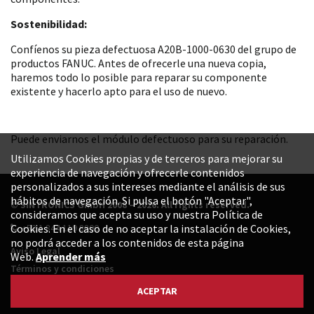
Sostenibilidad:
Confíenos su pieza defectuosa A20B-1000-0630 del grupo de
productos FANUC. Antes de ofrecerle una nueva copia,
haremos todo lo posible para reparar su componente
existente y hacerlo apto para el uso de nuevo.
Puede enviarnos el módulo defectuoso para su reparación.
Utilizamos Cookies propias y de terceros para mejorar su
experiencia de navegación y ofrecerle contenidos
personalizados a sus intereses mediante el análisis de sus
hábitos de navegación. Si pulsa el botón "Aceptar",
© SINTRONICS GmbH 2008 – 2026. All rights reserved.
consideramos que acepta su uso y nuestra Política de
+52 1 844 119 8800
Cookies. En el caso de no aceptar la instalación de Cookies,
no podrá acceder a los contenidos de esta página
Aviso Legal
Web.
Aprender más
Términos y condiciones
Política de privacidad
ACEPTAR