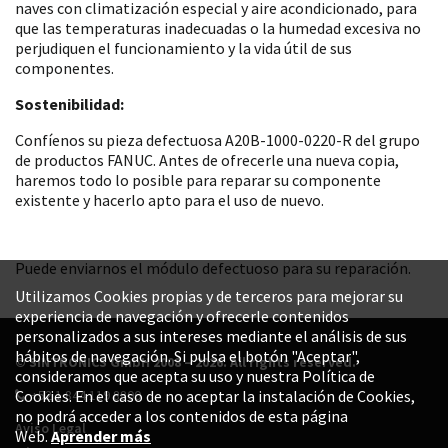
naves con climatización especial y aire acondicionado, para
que las temperaturas inadecuadas o la humedad excesiva no
perjudiquen el funcionamiento y la vida útil de sus
componentes.
Sostenibilidad:
Confíenos su pieza defectuosa A20B-1000-0220-R del grupo
de productos FANUC. Antes de ofrecerle una nueva copia,
haremos todo lo posible para reparar su componente
existente y hacerlo apto para el uso de nuevo.
Puede enviarnos el módulo defectuoso para su reparación.
Utilizamos Cookies propias y de terceros para mejorar su
experiencia de navegación y ofrecerle contenidos
personalizados a sus intereses mediante el análisis de sus
hábitos de navegación. Si pulsa el botón "Aceptar",
© SINTRONICS GmbH 2008 – 2026. All rights reserved.
consideramos que acepta su uso y nuestra Política de
+52 1 844 119 8800
Cookies. En el caso de no aceptar la instalación de Cookies,
no podrá acceder a los contenidos de esta página
Aviso Legal
Web.
Aprender más