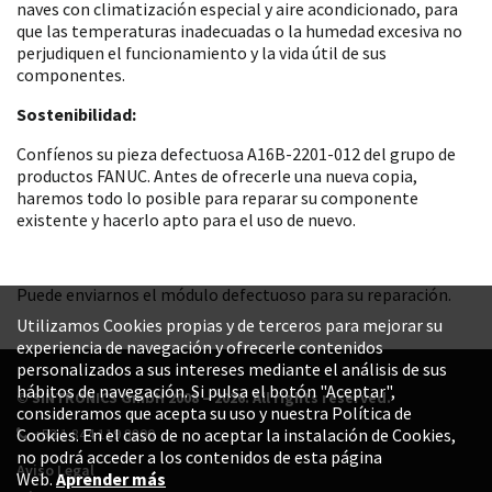
naves con climatización especial y aire acondicionado, para
que las temperaturas inadecuadas o la humedad excesiva no
perjudiquen el funcionamiento y la vida útil de sus
componentes.
Sostenibilidad:
Confíenos su pieza defectuosa A16B-2201-012 del grupo de
productos FANUC. Antes de ofrecerle una nueva copia,
haremos todo lo posible para reparar su componente
existente y hacerlo apto para el uso de nuevo.
Puede enviarnos el módulo defectuoso para su reparación.
Utilizamos Cookies propias y de terceros para mejorar su
experiencia de navegación y ofrecerle contenidos
personalizados a sus intereses mediante el análisis de sus
hábitos de navegación. Si pulsa el botón "Aceptar",
© SINTRONICS GmbH 2008 – 2026. All rights reserved.
consideramos que acepta su uso y nuestra Política de
+52 1 844 119 8800
Cookies. En el caso de no aceptar la instalación de Cookies,
no podrá acceder a los contenidos de esta página
Aviso Legal
Web.
Aprender más