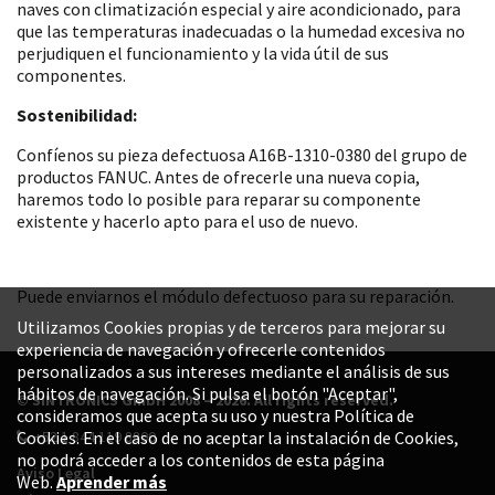
naves con climatización especial y aire acondicionado, para
que las temperaturas inadecuadas o la humedad excesiva no
perjudiquen el funcionamiento y la vida útil de sus
componentes.
Sostenibilidad:
Confíenos su pieza defectuosa A16B-1310-0380 del grupo de
productos FANUC. Antes de ofrecerle una nueva copia,
haremos todo lo posible para reparar su componente
existente y hacerlo apto para el uso de nuevo.
Puede enviarnos el módulo defectuoso para su reparación.
Utilizamos Cookies propias y de terceros para mejorar su
experiencia de navegación y ofrecerle contenidos
personalizados a sus intereses mediante el análisis de sus
hábitos de navegación. Si pulsa el botón "Aceptar",
© SINTRONICS GmbH 2008 – 2026. All rights reserved.
consideramos que acepta su uso y nuestra Política de
+52 1 844 119 8800
Cookies. En el caso de no aceptar la instalación de Cookies,
no podrá acceder a los contenidos de esta página
Aviso Legal
Web.
Aprender más