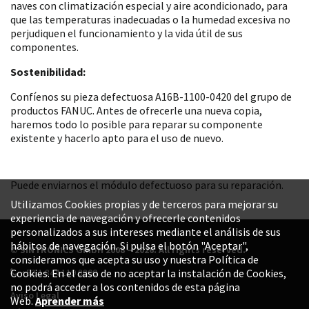
naves con climatización especial y aire acondicionado, para
que las temperaturas inadecuadas o la humedad excesiva no
perjudiquen el funcionamiento y la vida útil de sus
componentes.
Sostenibilidad:
Confíenos su pieza defectuosa A16B-1100-0420 del grupo de
productos FANUC. Antes de ofrecerle una nueva copia,
haremos todo lo posible para reparar su componente
existente y hacerlo apto para el uso de nuevo.
Puede enviarnos el módulo defectuoso para su reparación.
Utilizamos Cookies propias y de terceros para mejorar su
experiencia de navegación y ofrecerle contenidos
personalizados a sus intereses mediante el análisis de sus
hábitos de navegación. Si pulsa el botón "Aceptar",
© SINTRONICS GmbH 2008 – 2026. All rights reserved.
consideramos que acepta su uso y nuestra Política de
+52 1 844 119 8800
Cookies. En el caso de no aceptar la instalación de Cookies,
no podrá acceder a los contenidos de esta página
Aviso Legal
Web.
Aprender más