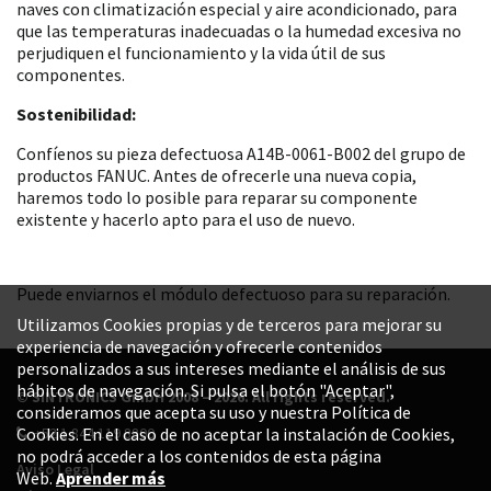
naves con climatización especial y aire acondicionado, para
que las temperaturas inadecuadas o la humedad excesiva no
perjudiquen el funcionamiento y la vida útil de sus
componentes.
Sostenibilidad:
Confíenos su pieza defectuosa A14B-0061-B002 del grupo de
productos FANUC. Antes de ofrecerle una nueva copia,
haremos todo lo posible para reparar su componente
existente y hacerlo apto para el uso de nuevo.
Puede enviarnos el módulo defectuoso para su reparación.
Utilizamos Cookies propias y de terceros para mejorar su
experiencia de navegación y ofrecerle contenidos
personalizados a sus intereses mediante el análisis de sus
hábitos de navegación. Si pulsa el botón "Aceptar",
© SINTRONICS GmbH 2008 – 2026. All rights reserved.
consideramos que acepta su uso y nuestra Política de
+52 1 844 119 8800
Cookies. En el caso de no aceptar la instalación de Cookies,
no podrá acceder a los contenidos de esta página
Aviso Legal
Web.
Aprender más