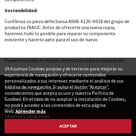
Sostenibilidad:
Confíenos su pieza defectuosa A06B-6120-H018 del grupo de
productos FANUC. Antes de ofrecerle una nueva copia,
haremos todo lo posible para reparar su componente
existente y hacerlo apto para el uso de nuevo.
Puede enviarnos el módulo defectuoso para su reparación.
Utilizamos Cookies propias y de terceros para mejorar su
experiencia de navegación y ofrecerle contenidos
personalizados a sus intereses mediante el análisis de sus
hábitos de navegación. Si pulsa el botón "Aceptar",
© SINTRONICS GmbH 2008 – 2026. All rights reserved.
consideramos que acepta su uso y nuestra Política de
+52 1 844 119 8800
Cookies. En el caso de no aceptar la instalación de Cookies,
no podrá acceder a los contenidos de esta página
Aviso Legal
Web.
Aprender más
Términos y condiciones
Política de privacidad
ACEPTAR