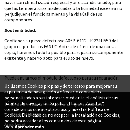
naves con climatización especial y aire acondicionado, para
que las temperaturas inadecuadas o la humedad excesiva no
perjudiquen el funcionamiento y la vida útil de sus
componentes.
Sostenibilidad:
Confíenos su pieza defectuosa A06B-6112-H022#H550 del
grupo de productos FANUC. Antes de ofrecerle una nueva
copia, haremos todo lo posible para reparar su componente
existente y hacerlo apto para el uso de nuevo.
Puede enviarnos el módulo defectuoso para su reparación.
Utilizamos Cookies propias y de terceros para mejorar su
experiencia de navegación y ofrecerle contenidos
personalizados a sus intereses mediante el análisis de sus
hábitos de navegación. Si pulsa el botón "Aceptar",
© SINTRONICS GmbH 2008 – 2026. All rights reserved.
consideramos que acepta su uso y nuestra Política de
+52 1 844 119 8800
Cookies. En el caso de no aceptar la instalación de Cookies,
no podrá acceder a los contenidos de esta página
Aviso Legal
Web.
Aprender más