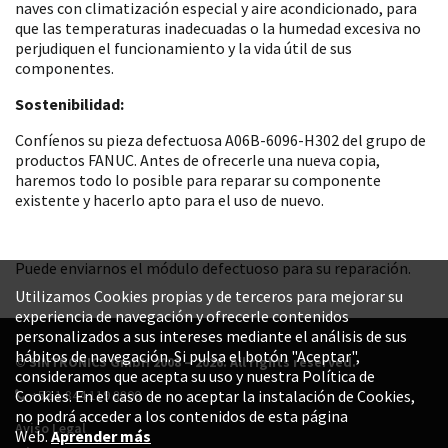
naves con climatización especial y aire acondicionado, para
que las temperaturas inadecuadas o la humedad excesiva no
perjudiquen el funcionamiento y la vida útil de sus
componentes.
Sostenibilidad:
Confíenos su pieza defectuosa A06B-6096-H302 del grupo de
productos FANUC. Antes de ofrecerle una nueva copia,
haremos todo lo posible para reparar su componente
existente y hacerlo apto para el uso de nuevo.
Puede enviarnos el módulo defectuoso para su reparación.
Utilizamos Cookies propias y de terceros para mejorar su
experiencia de navegación y ofrecerle contenidos
personalizados a sus intereses mediante el análisis de sus
hábitos de navegación. Si pulsa el botón "Aceptar",
© SINTRONICS GmbH 2008 – 2026. All rights reserved.
consideramos que acepta su uso y nuestra Política de
+52 1 844 119 8800
Cookies. En el caso de no aceptar la instalación de Cookies,
no podrá acceder a los contenidos de esta página
Aviso Legal
Web.
Aprender más