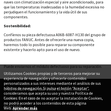
naves con climatización especial y aire acondicionado, para
que las temperaturas inadecuadas o la humedad excesiva no
perjudiquen el funcionamiento y la vida útil de sus
componentes.
Sostenibilidad:
Confíenos su pieza defectuosa A06B-6087-H130 del grupo de
productos FANUC. Antes de ofrecerle una nueva copia,
haremos todo lo posible para reparar su componente
existente y hacerlo apto para el uso de nuevo.
Puede enviarnos el módulo defectuoso para su reparación.
Utilizamos Cookies propias y de terceros para mejorar su
experiencia de navegación y ofrecerle contenidos
personalizados a sus intereses mediante el análisis de sus
hábitos de navegación. Si pulsa el botón "Aceptar",
© SINTRONICS GmbH 2008 – 2026. All rights reserved.
consideramos que acepta su uso y nuestra Política de
+52 1 844 119 8800
Cookies. En el caso de no aceptar la instalación de Cookies,
no podrá acceder a los contenidos de esta página
Aviso Legal
Web.
Aprender más