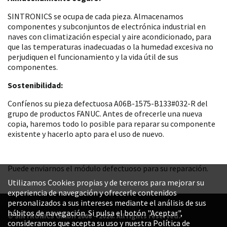
SINTRONICS se ocupa de cada pieza. Almacenamos
componentes y subconjuntos de electrónica industrial en
naves con climatización especial y aire acondicionado, para
que las temperaturas inadecuadas o la humedad excesiva no
perjudiquen el funcionamiento y la vida útil de sus
componentes.
Sostenibilidad:
Confíenos su pieza defectuosa A06B-1575-B133#032-R del
grupo de productos FANUC. Antes de ofrecerle una nueva
copia, haremos todo lo posible para reparar su componente
existente y hacerlo apto para el uso de nuevo.
Puede enviarnos el módulo defectuoso para su reparación.
Utilizamos Cookies propias y de terceros para mejorar su
experiencia de navegación y ofrecerle contenidos
personalizados a sus intereses mediante el análisis de sus
hábitos de navegación. Si pulsa el botón "Aceptar",
© SINTRONICS GmbH 2008 – 2026. All rights reserved.
consideramos que acepta su uso y nuestra Política de