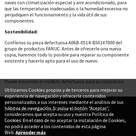
naves con climatización especial y aire acondicionado, para
que las temperaturas inadecuadas o la humedad excesiva no
perjudiquen el funcionamiento y la vida útil de sus
componentes.
Sostenibilidad:
Confíenos su pieza defectuosa A06B-0514-B501#7000 del
grupo de productos FANUC. Antes de ofrecerle una nueva
copia, haremos todo lo posible para reparar su componente
existente y hacerlo apto para el uso de nuevo.
Puede enviarnos el módulo defectuoso para su reparación.
Utilizamos Cookies propias y de terceros para mejorar su
experiencia de navegación y ofrecerle contenidos
personalizados a sus intereses mediante el análisis de sus
hábitos de navegación. Si pulsa el botón "Aceptar",
© SINTRONICS GmbH 2008 – 2026. All rights reserved.
consideramos que acepta su uso y nuestra Política de
+52 1 844 119 8800
Cookies. En el caso de no aceptar la instalación de Cookies,
no podrá acceder a los contenidos de esta página
Aviso Legal
Web.
Aprender más