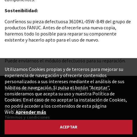
Sostenibilidad:
Confíenos su pieza defectuosa 3610KL-05W-B49 del grupo de
productos FANUC. Antes de ofrecerle una nueva copia,
haremos todo lo posible para reparar su componente
existente y hacerlo apto para el uso de nuevo.
Puede enviarnos el módulo defectuoso para su reparación.
Utilizamos Cookies propias y de terceros para mejorar su
experiencia de navegación y ofrecerle contenidos
personalizados a sus intereses mediante el análisis de sus
hábitos de navegación. Si pulsa el botón "Aceptar",
© SINTRONICS GmbH 2008 – 2026. All rights reserved.
consideramos que acepta su uso y nuestra Política de
+52 1 844 119 8800
Cookies. En el caso de no aceptar la instalación de Cookies,
no podrá acceder a los contenidos de esta página
Aviso Legal
Web.
Aprender más
Términos y condiciones
Política de privacidad
ACEPTAR