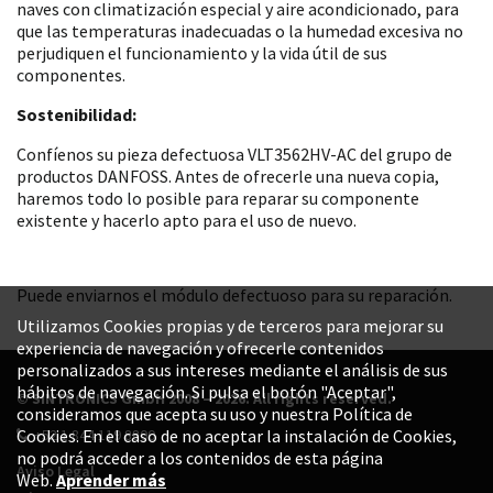
naves con climatización especial y aire acondicionado, para
que las temperaturas inadecuadas o la humedad excesiva no
perjudiquen el funcionamiento y la vida útil de sus
componentes.
Sostenibilidad:
Confíenos su pieza defectuosa VLT3562HV-AC del grupo de
productos DANFOSS. Antes de ofrecerle una nueva copia,
haremos todo lo posible para reparar su componente
existente y hacerlo apto para el uso de nuevo.
Puede enviarnos el módulo defectuoso para su reparación.
Utilizamos Cookies propias y de terceros para mejorar su
experiencia de navegación y ofrecerle contenidos
personalizados a sus intereses mediante el análisis de sus
hábitos de navegación. Si pulsa el botón "Aceptar",
© SINTRONICS GmbH 2008 – 2026. All rights reserved.
consideramos que acepta su uso y nuestra Política de
+52 1 844 119 8800
Cookies. En el caso de no aceptar la instalación de Cookies,
no podrá acceder a los contenidos de esta página
Aviso Legal
Web.
Aprender más