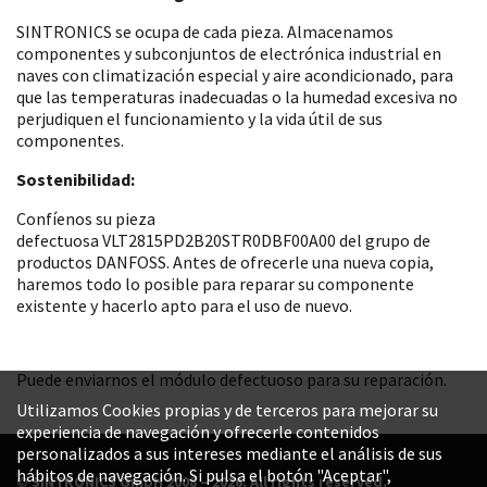
SINTRONICS se ocupa de cada pieza. Almacenamos
componentes y subconjuntos de electrónica industrial en
naves con climatización especial y aire acondicionado, para
que las temperaturas inadecuadas o la humedad excesiva no
perjudiquen el funcionamiento y la vida útil de sus
componentes.
Sostenibilidad:
Confíenos su pieza
defectuosa VLT2815PD2B20STR0DBF00A00 del grupo de
productos DANFOSS. Antes de ofrecerle una nueva copia,
haremos todo lo posible para reparar su componente
existente y hacerlo apto para el uso de nuevo.
Puede enviarnos el módulo defectuoso para su reparación.
Utilizamos Cookies propias y de terceros para mejorar su
experiencia de navegación y ofrecerle contenidos
personalizados a sus intereses mediante el análisis de sus
hábitos de navegación. Si pulsa el botón "Aceptar",
© SINTRONICS GmbH 2008 – 2026. All rights reserved.