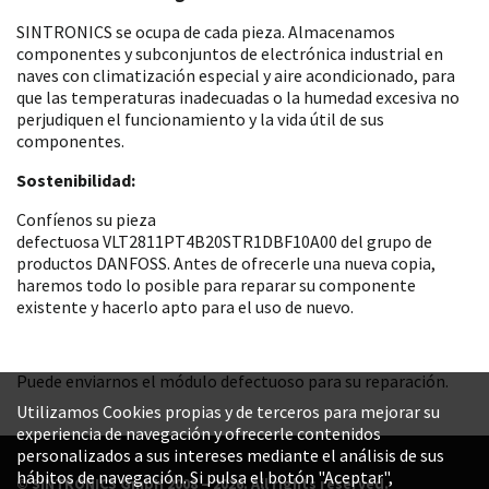
SINTRONICS se ocupa de cada pieza. Almacenamos
componentes y subconjuntos de electrónica industrial en
naves con climatización especial y aire acondicionado, para
que las temperaturas inadecuadas o la humedad excesiva no
perjudiquen el funcionamiento y la vida útil de sus
componentes.
Sostenibilidad:
Confíenos su pieza
defectuosa VLT2811PT4B20STR1DBF10A00 del grupo de
productos DANFOSS. Antes de ofrecerle una nueva copia,
haremos todo lo posible para reparar su componente
existente y hacerlo apto para el uso de nuevo.
Puede enviarnos el módulo defectuoso para su reparación.
Utilizamos Cookies propias y de terceros para mejorar su
experiencia de navegación y ofrecerle contenidos
personalizados a sus intereses mediante el análisis de sus
hábitos de navegación. Si pulsa el botón "Aceptar",
© SINTRONICS GmbH 2008 – 2026. All rights reserved.