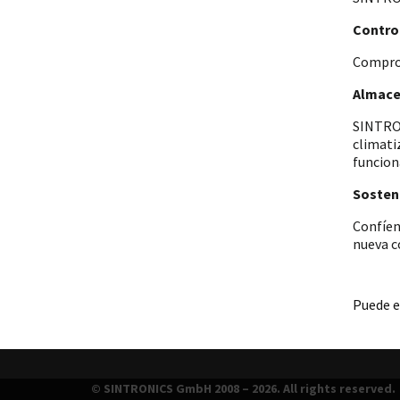
Control
Comprob
Almace
SINTRON
climati
funcion
Sosteni
Confíen
nueva c
Puede e
© SINTRONICS GmbH 2008 – 2026. All rights reserved.