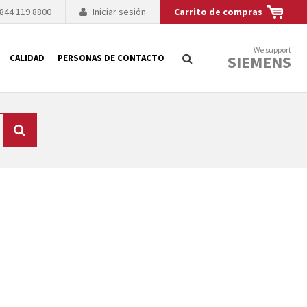
 844 119 8800
Iniciar sesión
Carrito de compras
We support
SIEMENS
CALIDAD
PERSONAS DE CONTACTO
Búsqueda
logía de sus
to. El fabricante
es posible debido a
 técnico o sustitución