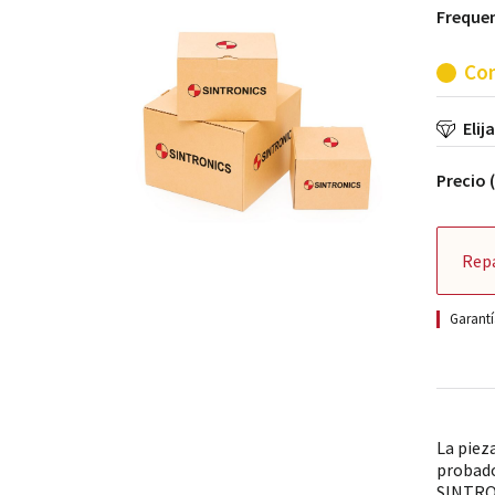
Freque
Con
Elij
Precio 
Rep
Garantí
La piez
probado
SINTRON