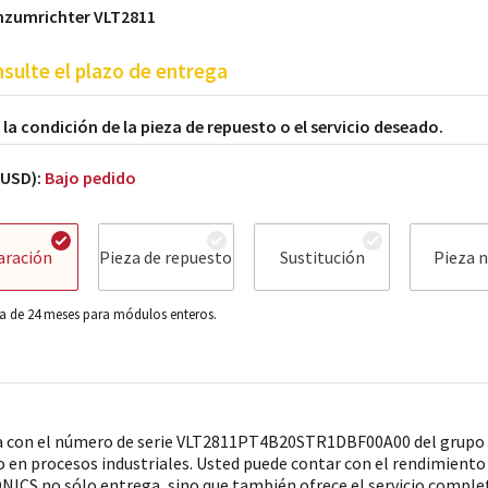
nzumrichter VLT2811
sulte el plazo de entrega
a la condición de la pieza de repuesto o el servicio deseado.
(USD):
Bajo pedido
aración
Pieza de repuesto
Sustitución
Pieza 
a de 24 meses para módulos enteros.
a con el número de serie VLT2811PT4B20STR1DBF00A00 del grup
 en procesos industriales. Usted puede contar con el rendimiento y
ICS no sólo entrega, sino que también ofrece el servicio comple