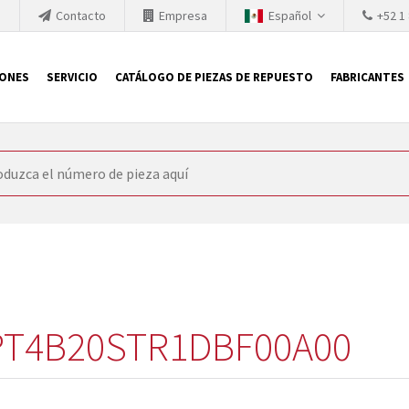
h
Contacto
Empresa
Español
+52 1
IONES
SERVICIO
CATÁLOGO DE PIEZAS DE REPUESTO
FABRICANTES
 SIEMENS
ón, SIEMENS se ve obligada a actualizar constantemente la tecno
retiran los productos consolidados del mercado es cada vez más cor
 sustituir los módulos descontinuados. En algunos casos, esto no 
ocio que le ofrece reparación de módulos antiguos a un alto nivel
o almacén.
PT4B20STR1DBF00A00