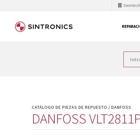
Semtec
REPARAC
Nuestra colaboración con
Como líder mundial en tecnología de automatizaci
productos. Por ese motivo, el tiempo en el que se 
quiere introducir nuevos productos en el mercado y
motivos económicos o técnicos. SINTRONICS es un s
de módulos descontinuados por módulos del propi
CATÁLOGO DE PIEZAS DE REPUESTO
DANFOSS
DANFOSS VLT2811