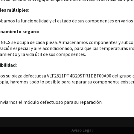
es múltiples:
amos la funcionalidad y el estado de sus componentes en varios p
namiento seguro:
ICS se ocupa de cada pieza. Almacenamos componentes y subconju
zación especial y aire acondicionado, para que las temperaturas i
amiento y la vida útil de sus componentes.
bilidad:
os su pieza defectuosa VLT2811PT4B20STR1DBF00A00 del grupo d
opia, haremos todo lo posible para reparar su componente existent
nviarnos el módulo defectuoso para su reparación.
Aviso Legal