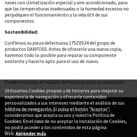
naves con climatización especial y aire acondicionado, para
que las temperaturas inadecuadas o la humedad excesiva no
perjudiquen el funcionamiento y la vida útil de sus
componentes.
Sostenibilidad:
Confíenos su pieza defectuosa 175Z0534 del grupo de
productos DANFOSS. Antes de ofrecerle una nueva copia,
haremos todo lo posible para reparar su componente
existente y hacerlo apto para el uso de nuevo.
Puede enviarnos el módulo defectuoso para su reparación.
Utilizamos Cookies propias y de terceros para mejorar su
experiencia de navegación y ofrecerle contenidos
personalizados a sus intereses mediante el análisis de sus
hábitos de navegación. Si pulsa el botón "Aceptar",
© SINTRONICS GmbH 2008 – 2026. All rights reserved.
consideramos que acepta su uso y nuestra Política de
+52 1 844 119 8800
Cookies. En el caso de no aceptar la instalación de Cookies,
no podrá acceder a los contenidos de esta página
Aviso Legal
Web.
Aprender más