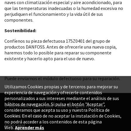
naves con climatización especial y aire acondicionado, para
que las temperaturas inadecuadas o la humedad excesiva no
perjudiquen el funcionamiento y la vida útil de sus
componentes.
Sostenibilidad:
Confíenos su pieza defectuosa 175Z0401 del grupo de
productos DANFOSS. Antes de ofrecerle una nueva copia,
haremos todo lo posible para reparar su componente
existente y hacerlo apto para el uso de nuevo.
Puede enviarnos el módulo defectuoso para su reparación.
Utilizamos Cookies propias y de terceros para mejorar su
experiencia de navegación y ofrecerle contenidos
personalizados a sus intereses mediante el análisis de sus
hábitos de navegación. Si pulsa el botón "Aceptar",
© SINTRONICS GmbH 2008 – 2026. All rights reserved.
consideramos que acepta su uso y nuestra Política de
+52 1 844 119 8800
Cookies. En el caso de no aceptar la instalación de Cookies,
no podrá acceder a los contenidos de esta página
Aviso Legal
Web.
Aprender más