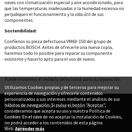
naves con climatización especial y aire acondicionado, para
que las temperaturas inadecuadas o la humedad excesiva no
perjudiquen el funcionamiento y la vida útil de sus
componentes.
Sostenibilidad:
Confíenos su pieza defectuosa VM60-150 del grupo de
productos BOSCH. Antes de ofrecerle una nueva copia,
haremos todo lo posible para reparar su componente
existente y hacerlo apto para el uso de nuevo.
Puede enviarnos el módulo defectuoso para su reparación.
Utilizamos Cookies propias y de terceros para mejorar su
experiencia de navegación y ofrecerle contenidos
personalizados a sus intereses mediante el análisis de sus
hábitos de navegación. Si pulsa el botón "Aceptar",
© SINTRONICS GmbH 2008 – 2026. All rights reserved.
consideramos que acepta su uso y nuestra Política de
+52 1 844 119 8800
Cookies. En el caso de no aceptar la instalación de Cookies,
no podrá acceder a los contenidos de esta página
Aviso Legal
Web.
Aprender más