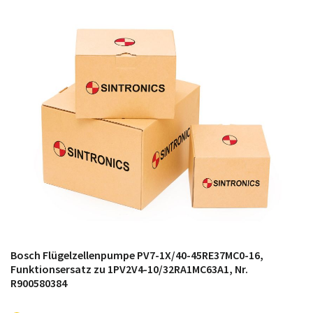
módulos antiguos a un alto nivel técnico o sustitución
de módulos descontinuados por módulos del propio
almacén.
Bosch Flügelzellenpumpe PV7-1X/40-45RE37MC0-16,
Funktionsersatz zu 1PV2V4-10/32RA1MC63A1, Nr.
R900580384