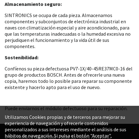
Almacenamiento seguro:
SINTRONICS se ocupa de cada pieza. Almacenamos
componentes y subconjuntos de electrónica industrial en
naves con climatización especial y aire acondicionado, para
que las temperaturas inadecuadas o la humedad excesiva no
perjudiquen el funcionamiento y la vida útil de sus
componentes.
Sostenibilidad:
Confíenos su pieza defectuosa PV7-1X/40-45RE37MC0-16 del
grupo de productos BOSCH. Antes de ofrecerle una nueva
copia, haremos todo lo posible para reparar su componente
existente y hacerlo apto para el uso de nuevo.
Puede enviarnos el módulo defectuoso para su reparación.
Utilizamos Cookies propias y de terceros para mejorar su
experiencia de navegación y ofrecerle contenidos
personalizados a sus intereses mediante el análisis de sus
hábitos de navegación. Si pulsa el botón "Aceptar",
© SINTRONICS GmbH 2008 – 2026. All rights reserved.