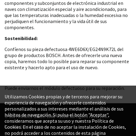
componentes y subconjuntos de electrónica industrial en
naves con climatización especial y aire acondicionado, para
que las temperaturas inadecuadas o la humedad excesiva no
perjudiquen el funcionamiento y la vida útil de sus
componentes.
Sostenibilidad:
Confíenos su pieza defectuosa 4WE6D6X/EG24N9K72L del
grupo de productos BOSCH. Antes de ofrecerle una nueva
copia, haremos todo lo posible para reparar su componente
existente y hacerlo apto para el uso de nuevo.
Puede enviarnos el módulo defectuoso para su reparación.
Utilizamos Cookies propias y de terceros para mejorar su
experiencia de navegación y ofrecerle contenidos
personalizados a sus intereses mediante el análisis de sus
hábitos de navegación. Si pulsa el botón "Aceptar",
© SINTRONICS GmbH 2008 – 2026. All rights reserved.
consideramos que acepta su uso y nuestra Política de
+52 1 844 119 8800
Cookies. En el caso de no aceptar la instalación de Cookies,
no podrá acceder a los contenidos de esta página