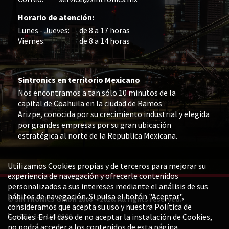
Horario de atención:
Lunes - Jueves:
de 8 a 17 horas
Viernes:
de 8 a 14 horas
Sintronics en territorio Mexicano
Nos encontramos a tan sólo 10 minutos de la
capital de Coahuila en la ciudad de Ramos
Arizpe, conocida por su crecimiento industrial y elegida
por grandes empresas por su gran ubicación
estratégica al norte de la Republica Mexicana.
Utilizamos Cookies propias y de terceros para mejorar su
experiencia de navegación y ofrecerle contenidos
personalizados a sus intereses mediante el análisis de sus
hábitos de navegación. Si pulsa el botón "Aceptar",
© SINTRONICS GmbH 2008 – 2026. All rights reserved.
consideramos que acepta su uso y nuestra Política de
+52 1 844 119 8800
Cookies. En el caso de no aceptar la instalación de Cookies,
no podrá acceder a los contenidos de esta página