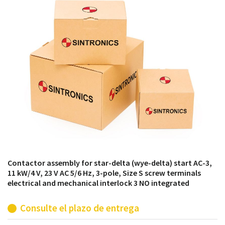
módulos antiguos a un alto nivel técnico o sustitución
de módulos descontinuados por módulos del propio
almacén.
Contactor assembly for star-delta (wye-delta) start AC-3,
11 kW/4 V, 23 V AC 5/6 Hz, 3-pole, Size S screw terminals
electrical and mechanical interlock 3 NO integrated
Consulte el plazo de entrega