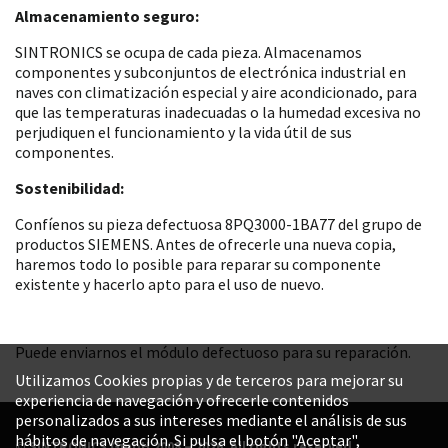
Almacenamiento seguro:
SINTRONICS se ocupa de cada pieza. Almacenamos
componentes y subconjuntos de electrónica industrial en
naves con climatización especial y aire acondicionado, para
que las temperaturas inadecuadas o la humedad excesiva no
perjudiquen el funcionamiento y la vida útil de sus
componentes.
Sostenibilidad:
Confíenos su pieza defectuosa 8PQ3000-1BA77 del grupo de
productos SIEMENS. Antes de ofrecerle una nueva copia,
haremos todo lo posible para reparar su componente
existente y hacerlo apto para el uso de nuevo.
Puede enviarnos el módulo defectuoso para su reparación.
Utilizamos Cookies propias y de terceros para mejorar su
experiencia de navegación y ofrecerle contenidos
personalizados a sus intereses mediante el análisis de sus
hábitos de navegación. Si pulsa el botón "Aceptar",
© SINTRONICS GmbH 2008 – 2026. All rights reserved.